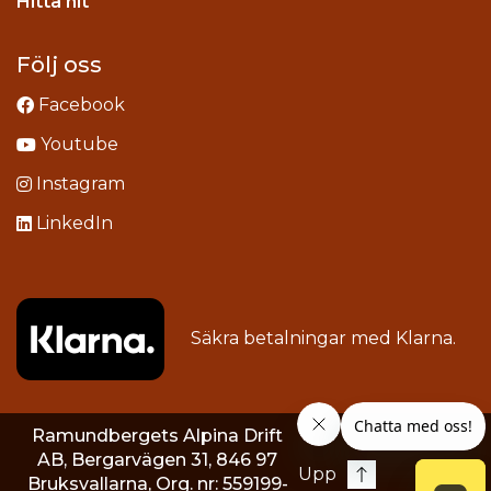
stagram
Hitta hit
Följ oss
Facebook
Youtube
Instagram
LinkedIn
Säkra betalningar med
Klarna
.
Ramundbergets Alpina Drift
AB, Bergarvägen 31, 846 97
Upp
Bruksvallarna, Org. nr: 559199-