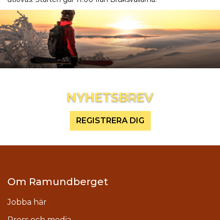
Inspireras mer och håll dig uppdaterad
NYHETSBREV
REGISTRERA DIG
Om Ramundberget
Jobba här
Press och media