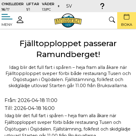
CYKELLEDER
LIFTAR
VÄDER
SV
16
/17
1
/1
13,8°C
täng
LOGGA
SÖK
MENY
BOKA
IN
Fjälltopploppet passerar
Ramundberget!
Idag blir det full fart i spåren – heja fram alla åkare när
Fjälltopploppet sveper förbi både restaurang Tusen och
Ösjöstugan i Ösjödalen. Fjällstämning, folkfest och
skidglädje utlovas! Starten går 11.00 från Bruksvallarna.
Från: 2026-04-18 11:00
Till: 2026-04-18 16:00
Idag blir det full fart i spåren – heja fram alla åkare när
Fjälltopploppet sveper förbi både restaurang Tusen och
Ösjötugan i Ösjödalen. Fjällstämning, folkfest och skidglädje
utlovas! Starten går 11.00 från Bruksvallarna.