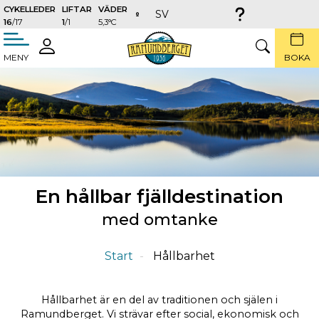
CYKELLEDER
LIFTAR
VÄDER
SV
16
/17
1
/1
5,3°C
täng
LOGGA
SÖK
MENY
BOKA
IN
En hållbar fjälldestination
med omtanke
Start
Hållbarhet
Hållbarhet är en del av traditionen och själen i
Ramundberget. Vi strävar efter social, ekonomisk och