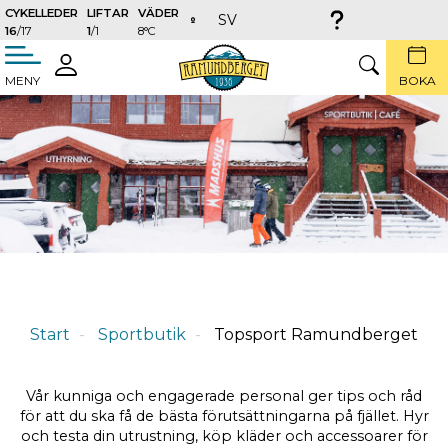
CYKELLEDER
LIFTAR
VÄDER
SV
16
/17
1
/1
8°C
täng
LOGGA
SÖK
MENY
BOKA
IN
Topsport Ramundberget
Start
Sportbutik
Topsport Ramundberget
Vår kunniga och engagerade personal ger tips och råd
för att du ska få de bästa förutsättningarna på fjället. Hyr
och testa din utrustning, köp kläder och accessoarer för