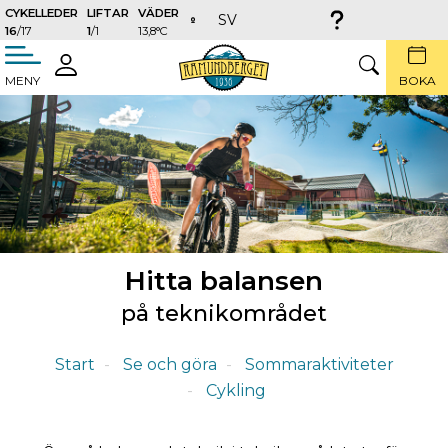
CYKELLEDER
LIFTAR
VÄDER
SV
16
/17
1
/1
13,8°C
täng
LOGGA
SÖK
MENY
BOKA
IN
Hitta balansen
på teknikområdet
Start
Se och göra
Sommaraktiviteter
Cykling