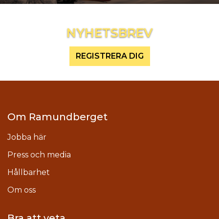
Inspireras mer och håll dig uppdaterad
NYHETSBREV
REGISTRERA DIG
Om Ramundberget
Jobba här
Press och media
Hållbarhet
Om oss
Bra att veta