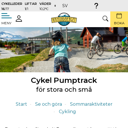
CYKELLEDER
LIFTAR
VÄDER
SV
16
/17
1
/1
10,2°C
täng
LOGGA
SÖK
MENY
BOKA
IN
Cykel Pumptrack
för stora och små
Start
Se och göra
Sommaraktiviteter
Cykling