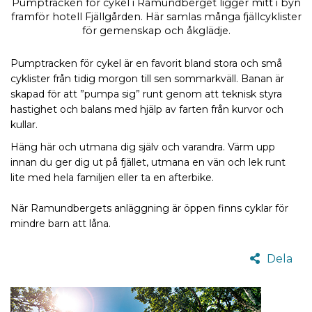
Pumptracken för cykel i Ramundberget ligger mitt i byn
framför hotell Fjällgården. Här samlas många fjällcyklister
för gemenskap och åkglädje.
Pumptracken för cykel är en favorit bland stora och små
cyklister från tidig morgon till sen sommarkväll. Banan är
skapad för att ”pumpa sig” runt genom att teknisk styra
hastighet och balans med hjälp av farten från kurvor och
kullar.
Häng här och utmana dig själv och varandra. Värm upp
innan du ger dig ut på fjället, utmana en vän och lek runt
lite med hela familjen eller ta en afterbike.
När Ramundbergets anläggning är öppen finns cyklar för
mindre barn att låna.
Dela