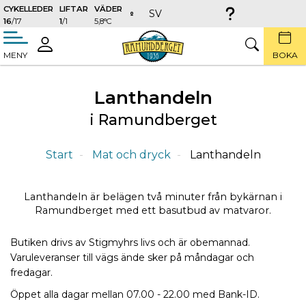
CYKELLEDER
LIFTAR
VÄDER
SV
16
/17
1
/1
5,8°C
täng
LOGGA
SÖK
MENY
BOKA
IN
Lanthandeln
i Ramundberget
Start
Mat och dryck
Lanthandeln
Lanthandeln är belägen två minuter från bykärnan i
Ramundberget med ett basutbud av matvaror.
Butiken drivs av Stigmyhrs livs och är obemannad.
Varuleveranser till vägs ände sker på måndagar och
fredagar.
Öppet alla dagar mellan 07.00 - 22.00 med Bank-ID.