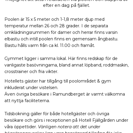
efter en dag på fjället.
Poolen är 15
x
5 meter och
1-1,8
meter djup med
temperatur mellan 26 och 28 grader. I
de
separata
omklädningsrum
men
för damer och herrar finns
varsin
elbastu
och intill poolen finns
en gemensam ångbastu.
Bastu hålls varm från ca kl. 11.00 och framåt.
Gymmet ligger
i samma lokal
. Här finns redskap för de
vanligaste basövningarna, bland annat löpband, roddmaskin
,
crosstrainer
och fria vikter.
Hotellets gäster har
tillgång till
poolområdet & gym
inkluderat
under
vistelsen.
Även ö
v
riga besökare i Ramundberget ä
r
varmt
välkomna
att nyttja facilite
terna.
Tidsbokning
gäller
för både hotellgäster och övriga
besökare och görs i receptionen på Hotell Fjällgården
under
våra öppettider
.
Vänligen notera att det under