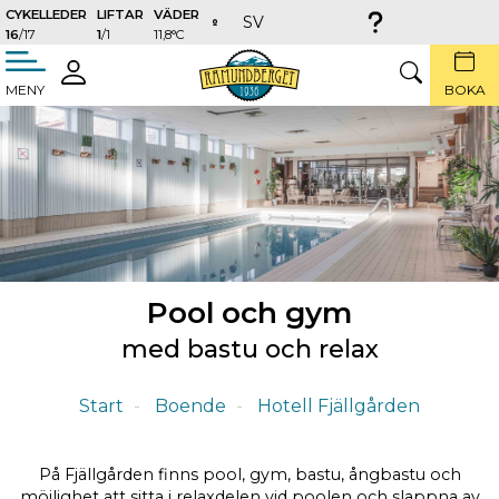
CYKELLEDER
LIFTAR
VÄDER
SV
16
/17
1
/1
11,8°C
täng
LOGGA
SÖK
MENY
BOKA
IN
Pool och gym
med bastu och relax
Start
Boende
Hotell Fjällgården
På Fjällgården finns pool, gym, bastu, ångbastu och
möjlighet att sitta i relaxdelen vid poolen och slappna av