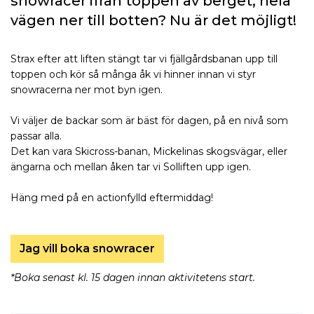
snowracer ifrån toppen av berget, hela
vägen ner till botten? Nu är det möjligt!
Strax efter att liften stängt tar vi fjällgårdsbanan upp till
toppen och kör så många åk vi hinner innan vi styr
snowracerna ner mot byn igen.
Vi väljer de backar som är bäst för dagen, på en nivå som
passar alla.
Det kan vara Skicross-banan, Mickelinas skogsvägar, eller
ängarna och mellan åken tar vi Solliften upp igen.
Häng med på en actionfylld eftermiddag!
Jag vill boka snowracer
*Boka senast kl. 15 dagen innan aktivitetens start.