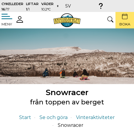
CYKELLEDER
LIFTAR
VÄDER
SV
16
/17
1
/1
10,2°C
täng
LOGGA
SÖK
MENY
BOKA
IN
Snowracer
från toppen av berget
Start
Se och göra
Vinteraktiviteter
Snowracer