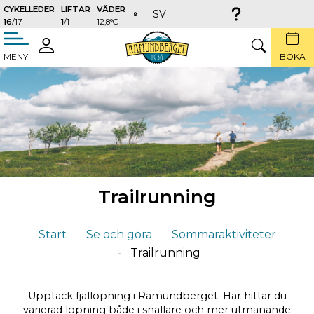
CYKELLEDER
LIFTAR
VÄDER
SV
16
/17
1
/1
12,8°C
täng
LOGGA
SÖK
MENY
BOKA
IN
Trailrunning
Start
Se och göra
Sommaraktiviteter
Trailrunning
Upptäck fjällöpning i Ramundberget. Här hittar du
varierad löpning både i snällare och mer utmanande