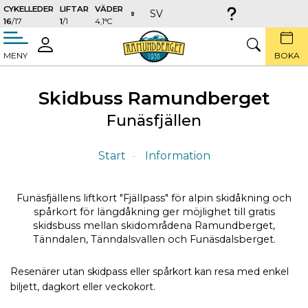
CYKELLEDER
LIFTAR
VÄDER
SV
16
/17
1
/1
4,1°C
täng
LOGGA
SÖK
MENY
BOKA
IN
Skidbuss Ramundberget
Funäsfjällen
Start
Information
Funäsfjällens liftkort "Fjällpass" för alpin skidåkning och
spårkort för längdåkning ger möjlighet till gratis
skidsbuss mellan skidområdena Ramundberget,
Tänndalen, Tänndalsvallen och Funäsdalsberget.
Resenärer utan skidpass eller spårkort kan resa med enkel
biljett, dagkort eller veckokort.