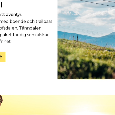
l
Ett äventyr.
n med boende och trailpass
 Lofsdalen, Tänndalen,
aket för dig som älskar
rihet.