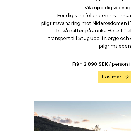
Vila upp dig vid vä
För dig som följer den historisk
pilgrimsvandring mot Nidarosdomen i
och två nätter på anrika Hotell Fj
transport till Stugudal i Norge och 
pilgrimsleden
Från
2 890 SEK
/ person 
Läs mer