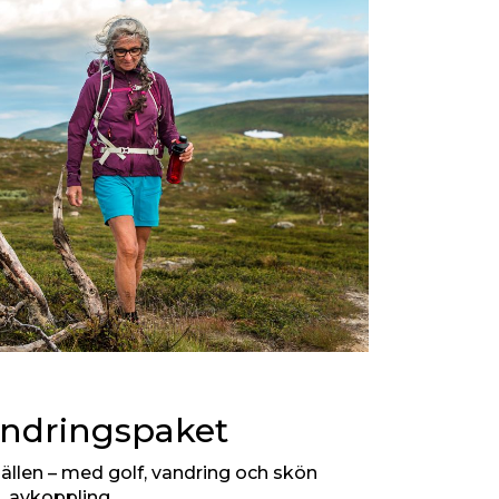
andringspaket
jällen – med golf, vandring och skön
avkoppling