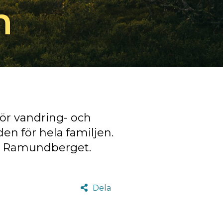
n
för vandring- och
en för hela familjen.
 i Ramundberget.
Dela