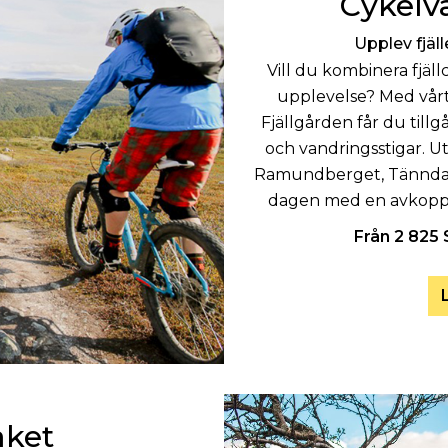
Cykelv
Upplev fjälle
Vill du kombinera fjäl
upplevelse? Med vårt
Fjällgården får du tillg
och vandringsstigar. Ut
Ramundberget, Tänndal
dagen med en avkoppl
Från 2 825
aket