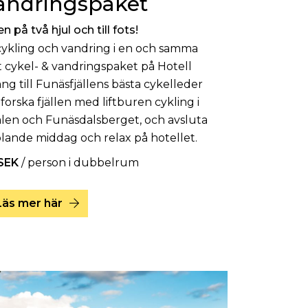
andringspaket
n på två hjul och till fots!
lcykling och vandring i en och samma
 cykel- & vandringspaket på Hotell
ång till Funäsfjällens bästa cykelleder
forska fjällen med liftburen cykling i
en och Funäsdalsberget, och avsluta
ande middag och relax på hotellet.
 SEK
/ person i dubbelrum
Läs mer här