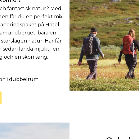
 komfort
h fantastisk natur? Med
den får du en perfekt mix
vandringspaket på Hotell
 Ramundberget, bara en
 storslagen natur. Här får
h sedan landa mjukt i en
 och en skön säng.
son i dubbelrum