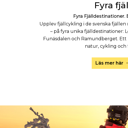
Fyra fjäl
Fyra Fjälldestinationer. 
Upplev fjällcykling i de svenska fjälle
– på fyra unika fjälldestinationer:
Funäsdalen och Ramundberget. Ett p
natur, cykling och f
Läs mer här