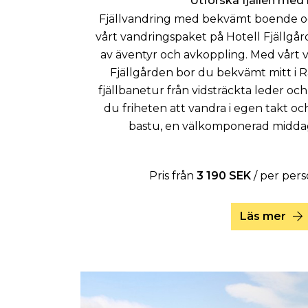
Utforska fjällen med
Fjällvandring med bekvämt boende oc
vårt vandringspaket på Hotell Fjällgår
av äventyr och avkoppling. Med vårt 
Fjällgården bor du bekvämt mitt i
fjällbanetur från vidsträckta leder och
du friheten att vandra i egen takt oc
bastu, en välkomponerad middag
Pris från
3 190 SEK
/ per per
Läs mer