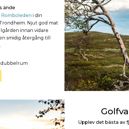
gs ände
a
Romboleden
i din
 Trondheim. Njut god mat
ällgården innan vidare
en smidig återgång till
.
i dubbelrum
Golfv
Upplev det bästa av f