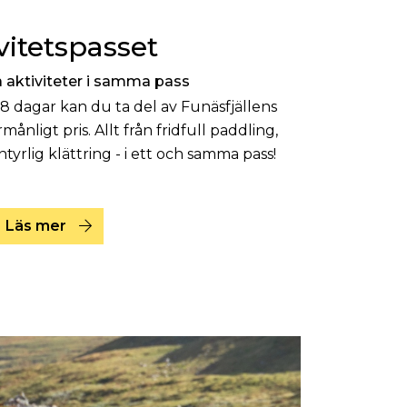
vitetspasset
ka aktiviteter i samma pass
-8 dagar kan du ta del av Funäsfjällens
örmånligt pris. Allt från fridfull paddling,
ntyrlig klättring - i ett och samma pass!
Läs mer