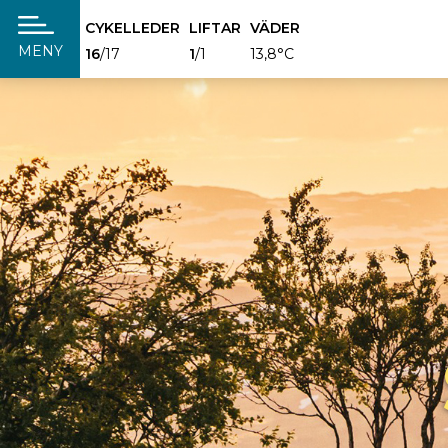
CYKELLEDER
LIFTAR
VÄDER
täng
MENY
16
/17
1
/1
13,8°C