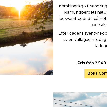
Kombinera golf, vandring
Ramundbergets naturs
bekvämt boende på Hotel
både akt
Efter dagens äventyr kopp
av en vällagad middag 
laddar
Pris från 2 540
Boka Golf