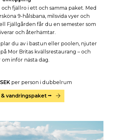
 och fjällro i ett och samma paket. Med
köna 9-hålsbana, milsvida vyer och
l Fjällgården får du en semester som
iverar och återhämtar.
lar du av i bastun eller poolen, njuter
på Mor Britas kvällsrestaurang – och
 om inför nästa dag.
 SEK
per person i dubbelrum
 & vandringspaket ⭢